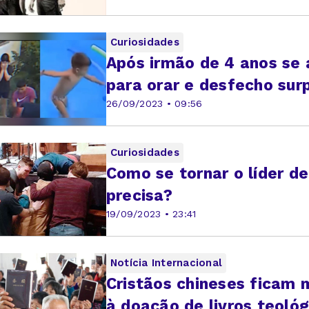
Curiosidades
Após irmão de 4 anos se 
para orar e desfecho sur
26/09/2023 • 09:56
Curiosidades
Como se tornar o líder de
precisa?
19/09/2023 • 23:41
Notícia Internacional
Cristãos chineses ficam 
à doação de livros teológ