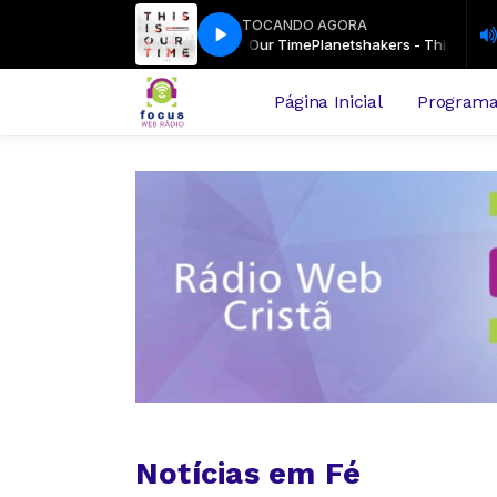
TOCANDO AGORA
Planetshakers - This Is Our Time
Planetshakers - This Is Our T
Página Inicial
Program
Notícias em Fé