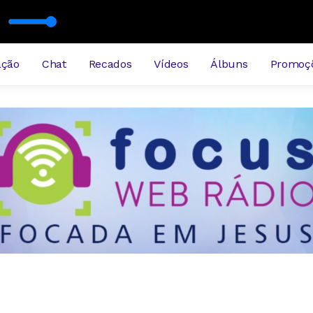
ime
ação
Chat
Recados
Vídeos
Álbuns
Promoç