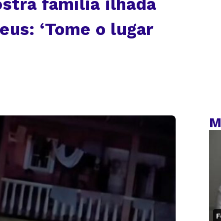
stra família ilhada
eus: ‘Tome o lugar
M
F