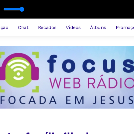
026-bloco3
ação
Chat
Recados
Vídeos
Álbuns
Promoç