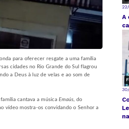
22
A 
c
onda para oferecer resgate a uma família
rsas cidades no Rio Grande do Sul flagrou
ando a Deus à luz de velas e ao som de
F
30
Co
família cantava a música
Emaús
, do
Le
no vídeo mostra-os convidando o Senhor a
na