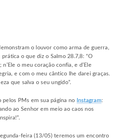
e demonstram o louvor como arma de guerra,
 prática o que diz o Salmo 28.7,8: “O
 n’Ele o meu coração confia, e d’Ele
gria, e com o meu cântico lhe darei graças.
leza que salva o seu ungido”.
o pelos PMs em sua página no
Instagram
:
rando ao Senhor em meio ao caos nos
nspira!”.
segunda-feira (13/05) teremos um encontro