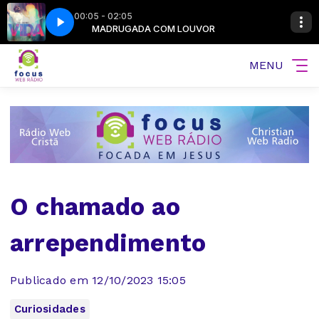
00:05 - 02:05
R
 Vida
MADRUGADA COM LOUVOR
Oseas Silva - Meu Nome É Vida
MENU
O chamado ao
arrependimento
Publicado em 12/10/2023 15:05
Curiosidades