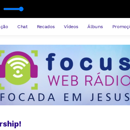
c
06-08-2026-bloco3
ação
Chat
Recados
Vídeos
Álbuns
Promoç
rship!