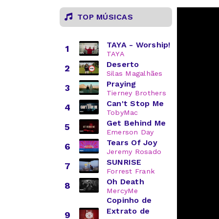
TOP MÚSICAS
TAYA - Worship!
1
TAYA
Deserto
2
Silas Magalhães
Praying
3
Tierney Brothers
Can't Stop Me
4
TobyMac
Get Behind Me
5
Emerson Day
Tears Of Joy
6
Jeremy Rosado
SUNRISE
7
Forrest Frank
Oh Death
8
MercyMe
Copinho de
Extrato de
9