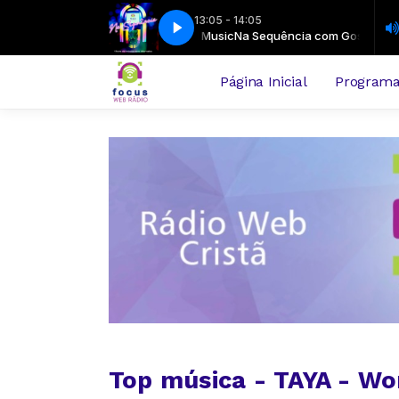
13:05 - 14:05
adrugada com Louvor - 06-08-2026-bloco3
Na Sequência com Gospel Music
NA BATIDA
NA BATIDA
Na Sequência com Gospel Musi
Madrugada com Louvor - 
Página Inicial
Program
Top música - TAYA - Wo