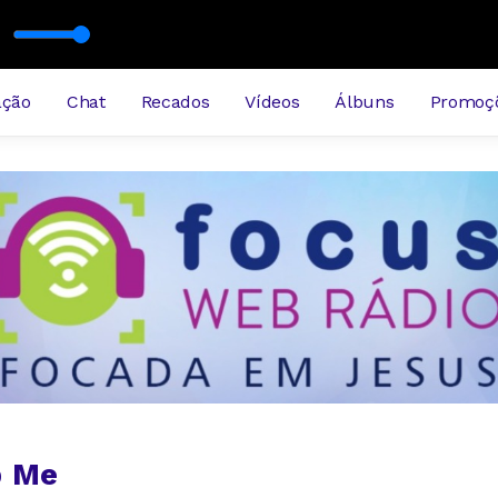
ação
Chat
Recados
Vídeos
Álbuns
Promoç
p Me