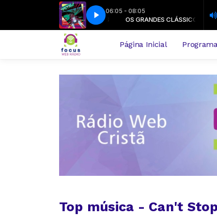
06:05 - 08:05
OS GRANDES CLÁSSICOS
Petra - Not by Sight
OS GRANDES CLÁSSICOS
Petra - Not by Sight
Página Inicial
Program
Top música - Can't Sto