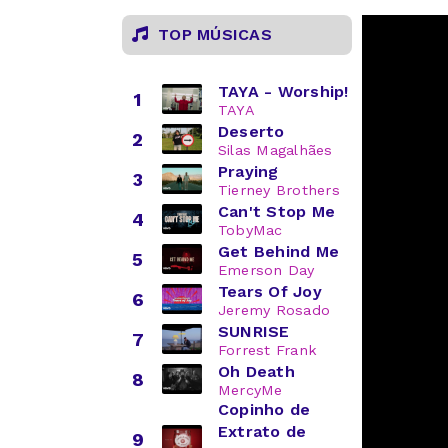
TOP MÚSICAS
TAYA - Worship!
1
TAYA
Deserto
2
Silas Magalhães
Praying
3
Tierney Brothers
Can't Stop Me
4
TobyMac
Get Behind Me
5
Emerson Day
Tears Of Joy
6
Jeremy Rosado
SUNRISE
7
Forrest Frank
Oh Death
8
MercyMe
Copinho de
Extrato de
9