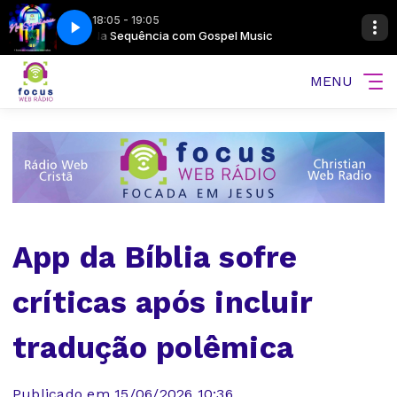
18:05 - 19:05
26-bloco3
c
Na Sequência com Gospel Music
Madrugada com Louvor - 06-08-2026-bloco3
MENU
App da Bíblia sofre
críticas após incluir
tradução polêmica
Publicado em 15/06/2026 10:36