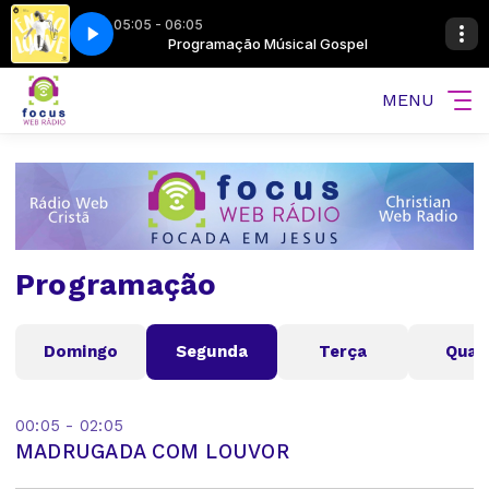
05:05 - 06:05
al Gospel
ão louve
Programação Músical Gospel
Willy Gregory - Então louve
MENU
Programação
Domingo
Segunda
Terça
Quar
00:05 - 02:05
MADRUGADA COM LOUVOR