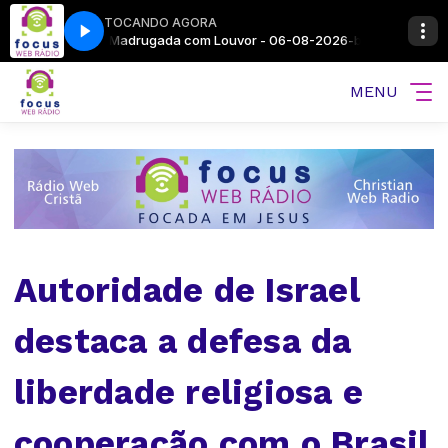
TOCANDO AGORA
026-bloco3
ic
Na Sequência com Gospel Music
Madrugada com Louvor - 06-08-2026-bloco3
MENU
Autoridade de Israel
destaca a defesa da
liberdade religiosa e
cooperação com o Brasil