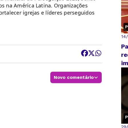
os na América Latina. Organizações
rtalecer igrejas e líderes perseguidos
P
14
Pa
re
im
Novo comentário
P
29