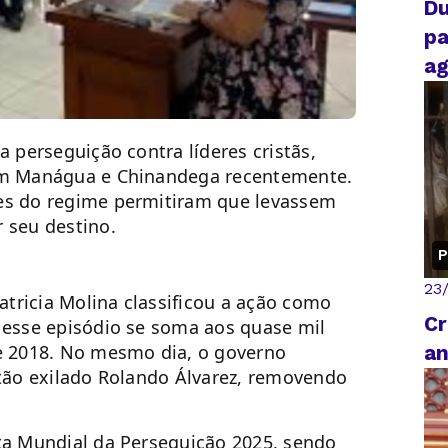
Du
pa
ag
a perseguição contra líderes cristãs,
rem Manágua e Chinandega recentemente.
tes do regime permitiram que levassem
 seu destino.
P
23
tricia Molina classificou a ação como
Cr
 esse episódio se soma aos quase mil
de 2018. No mesmo dia, o governo
an
stão exilado Rolando Álvarez, removendo
sta Mundial da Perseguição 2025, sendo