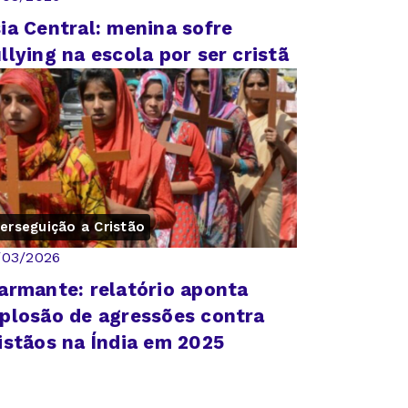
ia Central: menina sofre
llying na escola por ser cristã
erseguição a Cristão
/03/2026
armante: relatório aponta
plosão de agressões contra
istãos na Índia em 2025