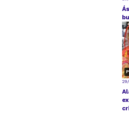
Ás
bu
P
29
Al
ex
cr