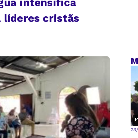
gua intensifica
líderes cristãs
M
P
23