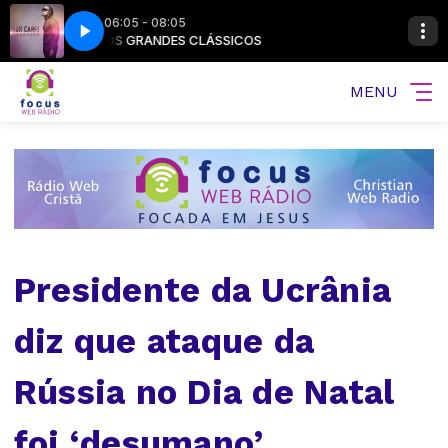
06:05 - 08:05
OS GRANDES CLÁSSICOS
Ton Carfi - Festa Dos Crentes
MENU
Presidente da Ucrânia
diz que ataque da
Rússia no Dia de Natal
foi ‘desumano’