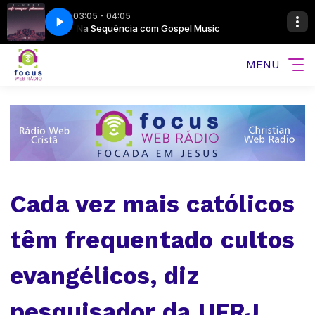
03:05 - 04:05
sic
Na Sequência com Gospel Music
VH - FOCUS WEB COM BASE
MENU
Cada vez mais católicos
têm frequentado cultos
evangélicos, diz
pesquisador da UFRJ